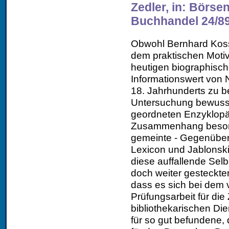
Zedler, in: Börse
Buchhandel 24/89
Obwohl Bernhard Koss
dem praktischen Motiv
heutigen biographisch
Informationswert von
18. Jahrhunderts zu b
Untersuchung bewusst
geordneten Enzyklopäd
Zusammenhang besonde
gemeinte - Gegenübers
Lexicon und Jablonski
diese auffallende Sel
doch weiter gesteckten
dass es sich bei dem 
Prüfungsarbeit für di
bibliothekarischen Die
für so gut befundene,