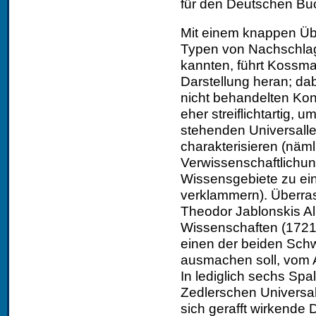
für den Deutschen Buc
Mit einem knappen Übe
Typen von Nachschlag
kannten, führt Kossma
Darstellung heran; da
nicht behandelten Kon
eher streiflichtartig,
stehenden Universalle
charakterisieren (näml
Verwissenschaftlichu
Wissensgebiete zu e
verklammern). Überra
Theodor Jablonskis A
Wissenschaften (1721
einen der beiden Sch
ausmachen soll, vom A
In lediglich sechs Spa
Zedlerschen Universal
sich gerafft wirkende