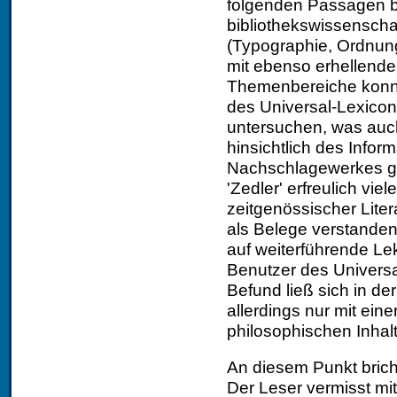
folgenden Passagen be
bibliothekswissenscha
(Typographie, Ordnun
mit ebenso erhellende
Themenbereiche konnt
des Universal-Lexico
untersuchen, was auch
hinsichtlich des Infor
Nachschlagewerkes gi
'Zedler' erfreulich vi
zeitgenössischer Liter
als Belege verstanden
auf weiterführende Le
Benutzer des Universa
Befund ließ sich in d
allerdings nur mit ein
philosophischen Inhal
An diesem Punkt bricht
Der Leser vermisst mith