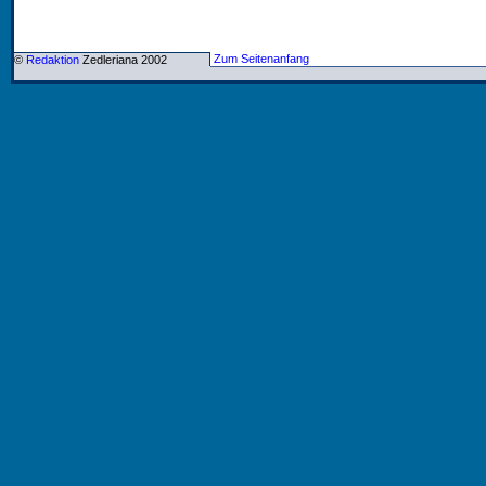
Zum Seitenanfang
©
Redaktion
Zedleriana 2002