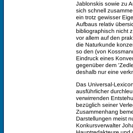
Jablonskis sowie zu A
sich schnell zusamme
ein trotz gewisser Eig
Aufbaus relativ übersi
bibliographisch nicht z
vor allem auf den prak
die Naturkunde konzent
so den (von Kossmann 
Eindruck eines Konver
gegenüber dem 'Zedle
deshalb nur eine verkn
Das Universal-Lexicon
ausführlicher durchleuc
verwirrenden Entsteh
bezüglich seiner Verl
Zusammenhang bemerk
Darstellungen meist 
Konkursverwalter Joha
Hauptredakteure und d