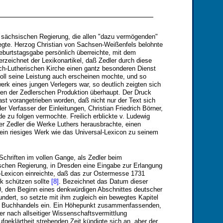
 sächsischen Regierung, die allen "dazu vermögenden"
legte. Herzog Christian von Sachsen-Weißenfels belohnte
eburtstagsgabe persönlich überreichte, mit dem
zeichnet der Lexikonartikel, daß Zedler durch diese
h-Lutherischen Kirche einen gantz besonderen Dienst
oll seine Leistung auch erscheinen mochte, und so
werk eines jungen Verlegers war, so deutlich zeigten sich
en der Zedlerschen Produktion überhaupt. Der Druck
ast vorangetrieben worden, daß nicht nur der Text sich
er Verfasser der Einleitungen, Christian Friedrich Börner,
 zu folgen vermochte. Freilich erblickte v. Ludewig
der Zedler die Werke Luthers herausbrachte, einen
ein riesiges Werk wie das Universal-Lexicon zu seinem
chriften im vollen Gange, als Zedler beim
schen Regierung, in Dresden eine Eingabe zur Erlangung
al-Lexicon einreichte, daß das zur Ostermesse 1731
k schützen sollte
[8]
. Bezeichnet das Datum dieser
, den Beginn eines denkwürdigen Abschnittes deutscher
ndert, so setzte mit ihm zugleich ein bewegtes Kapitel
n Buchhandels ein. Ein Höhepunkt zusammenfassenden,
 nach allseitiger Wissenschaftsvermittlung
geklärtheit strebenden Zeit kündigte sich an, aber der