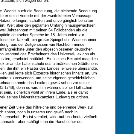
 Staaten, sich wagen dürfen."
m Wagnis auch die Bedeutung, die bleibende Bedeutung
e er seine Vorrede mit der zweifelsfreien Voraussage,
utzen erlangen, schaffen und unvergänglich behalten
geirrt. Weit über den geplanten Umfang hinausgewachsen,
wei Jahrzehnten mit seinen 64 Foliobänden als die
pädie deutscher Sprache im 18. Jahrhundert zur
erischer Tatkraft, ein großer Spiegel des Wissens einer
ichtung, aus der Zeitgenossen wie Nachkommende
 umfangreichste unter den abgeschlossenen deutschen
on während des Erscheinens das Universal-Lexicon als
tzten, erscheint natürlich. Ein kleines Beispiel mag dies
rektor an der Lateinschule des altmärkischen Städtchens
en, die ihm ein Pastor des Landes leihweise übersandte,
en und legte sich Exzerpte historischen Inhalts an, um
ionäre zu verwenden, um seine eigenen geschichtlichen
kelmann kannte das Lexikon gewiß schon vor seiner
3-1748); denn es wird ihm während seiner Hallischen
t sein, sicherlich wohl an ihrem Ende, als er damit
othek seines Universitätskanzlers Ludewig zu ordnen.
ner Zeit viele das hilfreiche und belehrende Werk zur
 später, noch in unseren und gewiß noch in
ssenschaft. Es ist veraltet, wirkt auf uns heute vielfach
eschmackt, aber schlägt man die Handbücher der