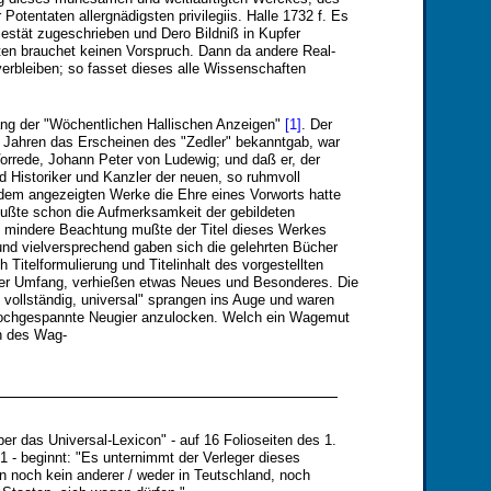
Potentaten allergnädigsten privilegiis. Halle 1732 f. Es
ajestät zugeschrieben und Dero Bildniß in Kupfer
en brauchet keinen Vorspruch. Dann da andere Real-
erbleiben; so fasset dieses alle Wissenschaften
ng der "Wöchentlichen Hallischen Anzeigen"
[1]
. Der
 Jahren das Erscheinen des "Zedler" bekanntgab, war
orrede, Johann Peter von Ludewig; und daß er, der
 Historiker und Kanzler der neuen, so ruhmvoll
 dem angezeigten Werke die Ehre eines Vorworts hatte
mußte schon die Aufmerksamkeit der gebildeten
t mindere Beachtung mußte der Titel dieses Werkes
und vielversprechend gaben sich die gelehrten Bücher
h Titelformulierung und Titelinhalt des vorgestellten
ter Umfang, verhießen etwas Neues und Besonderes. Die
, vollständig, universal" sprangen ins Auge und waren
ochgespannte Neugier anzulocken. Welch ein Wagemut
ch des Wag-
er das Universal-Lexicon" - auf 16 Folioseiten des 1.
1 - beginnt: "Es unternimmt der Verleger dieses
an noch kein anderer / weder in Teutschland, noch