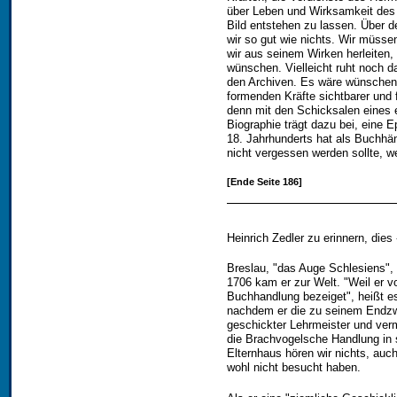
über Leben und Wirksamkeit des 
Bild entstehen zu lassen. Über d
wir so gut wie nichts. Wir müsse
wir aus seinem Wirken herleiten,
wünschen. Vielleicht ruht noch d
den Archiven. Es wäre wünschen
formenden Kräfte sichtbarer und 
denn mit den Schicksalen eines e
Biographie trägt dazu bei, eine
18. Jahrhunderts hat als Buchhän
nicht vergessen werden sollte, 
[Ende Seite 186]
Heinrich Zedler zu erinnern, dies 
Breslau, "das Auge Schlesiens", 
1706 kam er zur Welt. "Weil er 
Buchhandlung bezeiget", heißt es
nachdem er die zu seinem Endzw
geschickter Lehrmeister und verm
die Brachvogelsche Handlung in s
Elternhaus hören wir nichts, auc
wohl nicht besucht haben.