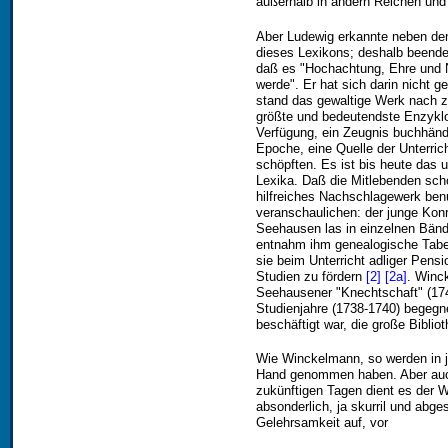
außerhalb in andern Reichen und
Aber Ludewig erkannte neben de
dieses Lexikons; deshalb beendet
daß es "Hochachtung, Ehre und N
werde". Er hat sich darin nicht 
stand das gewaltige Werk nach z
größte und bedeutendste Enzyklo
Verfügung, ein Zeugnis buchhändl
Epoche, eine Quelle der Unterr
schöpften. Es ist bis heute das
Lexika. Daß die Mitlebenden sch
hilfreiches Nachschlagewerk benu
veranschaulichen: der junge Kon
Seehausen las in einzelnen Bänd
entnahm ihm genealogische Tabell
sie beim Unterricht adliger Pens
Studien zu fördern
[2]
[2a]
. Winc
Seehausener "Knechtschaft" (174
Studienjahre (1738-1740) begegne
beschäftigt war, die große Bibli
Wie Winckelmann, so werden in je
Hand genommen haben. Aber auch
zukünftigen Tagen dient es der Wi
absonderlich, ja skurril und abg
Gelehrsamkeit auf, vor