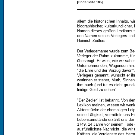
[Ende Seite 185]
allem die historischen Inhalts, wi
biographischer, kulturkundlicher,
Namen dieses großen Lexikons st
den Namen seines Verlegers fin
Heinrich Zedlers.
Der Verlegername wurde zum Begr
Verleger der Ruhm zukomme, für
überzeugt. Er wies, wie wir sahen
Unternehmenden, Wagenden hin. 
"die Ehre und der Vorzug davon"
Verlegers genannt, wünscht er ih
worinnen er stehet, Muth, Sinne
ihm auch (und tut es nicht grund
leidige Geld zu sehen".
"Der Zedler" ist bekannt. Von d
Lexikon meinen, wissen wir wenig
Aktenstücke der ehemaligen Lei
seine Tätigkeit, vermitteln uns E
Lebensumstände erzählt uns der A
1749, 14 Jahre vor seinem Tode - 
ausführlichste Nachricht, die wi
Kräften, die Verdienste des Her