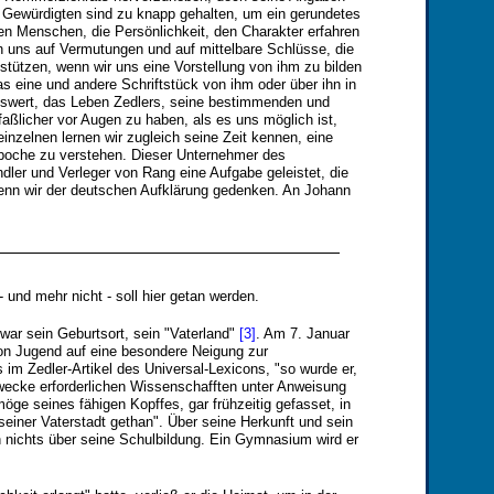
Gewürdigten sind zu knapp gehalten, um ein gerundetes
en Menschen, die Persönlichkeit, den Charakter erfahren
n uns auf Vermutungen und auf mittelbare Schlüsse, die
 stützen, wenn wir uns eine Vorstellung von ihm zu bilden
as eine und andere Schriftstück von ihm oder über ihn in
swert, das Leben Zedlers, seine bestimmenden und
faßlicher vor Augen zu haben, als es uns möglich ist,
inzelnen lernen wir zugleich seine Zeit kennen, eine
 Epoche zu verstehen. Dieser Unternehmer des
dler und Verleger von Rang eine Aufgabe geleistet, die
wenn wir der deutschen Aufklärung gedenken. An Johann
- und mehr nicht - soll hier getan werden.
war sein Geburtsort, sein "Vaterland"
[3]
. Am 7. Januar
von Jugend auf eine besondere Neigung zur
 im Zedler-Artikel des Universal-Lexicons, "so wurde er,
ecke erforderlichen Wissenschafften unter Anweisung
öge seines fähigen Kopffes, gar frühzeitig gefasset, in
einer Vaterstadt gethan". Über seine Herkunft und sein
h nichts über seine Schulbildung. Ein Gymnasium wird er