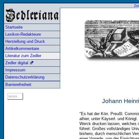
Zed
Startseite
Lexikon-Redakteure
Herstellung und Druck
Artikelkommentare
Literatur zum Zedler
Zedler digital
Impressum
Datenschutzerklärung
Barrierefreiheit
menu
Johann Heinr
"Es hat der Kön. Preußl. Commis
alhier, unter Käyserl. und Königl
Werck drucken lassen, welches i
führet: Großes vollständiges Uni
bishero, durch menschlichen Ver
einer Vorrede, von der Einricht