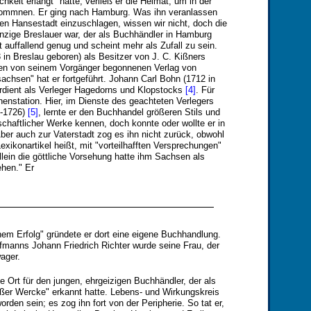
chkeit erlangt" hatte, verließ er die Heimat, um in der
kommnen. Er ging nach Hamburg. Was ihn veranlassen
en Hansestadt einzuschlagen, wissen wir nicht, doch die
inzige Breslauer war, der als Buchhändler in Hamburg
 auffallend genug und scheint mehr als Zufall zu sein.
 in Breslau geboren) als Besitzer von J. C. Kißners
en von seinem Vorgänger begonnenen Verlag von
chsen" hat er fortgeführt. Johann Carl Bohn (1712 in
rdient als Verleger Hagedorns und Klopstocks
[4]
. Für
enstation. Hier, im Dienste des geachteten Verlegers
6-1726)
[5]
, lernte er den Buchhandel größeren Stils und
chaftlicher Werke kennen, doch konnte oder wollte er in
er auch zur Vaterstadt zog es ihn nicht zurück, obwohl
xikonartikel heißt, mit "vorteilhafften Versprechungen"
llein die göttliche Vorsehung hatte ihm Sachsen als
ehen." Er
hem Erfolg" gründete er dort eine eigene Buchhandlung.
ufmanns Johann Friedrich Richter wurde seine Frau, der
ager.
e Ort für den jungen, ehrgeizigen Buchhändler, der als
oßer Wercke" erkannt hatte. Lebens- und Wirkungskreis
den sein; es zog ihn fort von der Peripherie. So tat er,