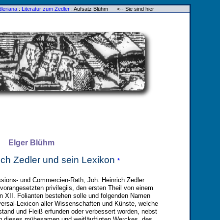
leriana
:
Literatur zum Zedler
: Aufsatz Blühm <-- Sie sind hier
Elger Blühm
ich Zedler und sein Lexikon
*
sions- und Commercien-Rath, Joh. Heinrich Zedler
. vorangesetzten privilegiis, den ersten Theil von einem
n XII. Folianten bestehen solle und folgenden Namen
versal-Lexicon aller Wissenschaften und Künste, welche
stand und Fleiß erfunden oder verbessert worden, nebst
ung dieses mühesamen und weitläuftigten Werckes, des