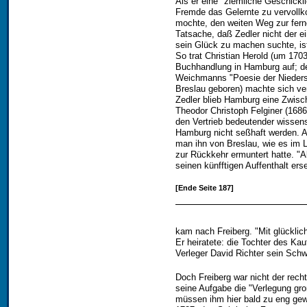
Als er eine "ziemliche Geschickli
Fremde das Gelernte zu vervoll
mochte, den weiten Weg zur fern
Tatsache, daß Zedler nicht der e
sein Glück zu machen suchte, ist
So trat Christian Herold (um 1703
Buchhandlung in Hamburg auf; d
Weichmanns "Poesie der Niedersa
Breslau geboren) machte sich ve
Zedler blieb Hamburg eine Zwisch
Theodor Christoph Felginer (168
den Vertrieb bedeutender wissens
Hamburg nicht seßhaft werden. Ab
man ihn von Breslau, wie es im Le
zur Rückkehr ermuntert hatte. "A
seinen künfftigen Auffenthalt ers
[Ende Seite 187]
kam nach Freiberg. "Mit glücklic
Er heiratete: die Tochter des Ka
Verleger David Richter sein Schw
Doch Freiberg war nicht der recht
seine Aufgabe die "Verlegung gr
müssen ihm hier bald zu eng gewor