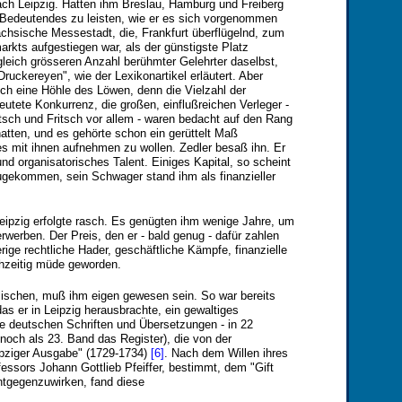
ach Leipzig. Hatten ihm Breslau, Hamburg und Freiberg
, Bedeutendes zu leisten, wie er es sich vorgenommen
chsische Messestadt, die, Frankfurt überflügelnd, zum
rkts aufgestiegen war, als der günstigste Platz
gleich grösseren Anzahl berühmter Gelehrter daselbst,
ruckereyen", wie der Lexikonartikel erläutert. Aber
uch eine Höhle des Löwen, denn die Vielzahl der
tete Konkurrenz, die großen, einflußreichen Verleger -
tsch und Fritsch vor allem - waren bedacht auf den Rang
hatten, und es gehörte schon ein gerüttelt Maß
s mit ihnen aufnehmen zu wollen. Zedler besaß ihn. Er
d organisatorisches Talent. Einiges Kapital, so scheint
zugekommen, sein Schwager stand ihm als finanzieller
 Leipzig erfolgte rasch. Es genügten ihm wenige Jahre, um
rwerben. Der Preis, den er - bald genug - dafür zahlen
ige rechtliche Hader, geschäftliche Kämpfe, finanzielle
rühzeitig müde geworden.
ischen, muß ihm eigen gewesen sein. So war bereits
s er in Leipzig herausbrachte, ein gewaltiges
e deutschen Schriften und Übersetzungen - in 22
0 noch als 23. Band das Register), die von der
ipziger Ausgabe" (1729-1734)
[6]
. Nach dem Willen ihres
essors Johann Gottlieb Pfeiffer, bestimmt, dem "Gift
ntgegenzuwirken, fand diese