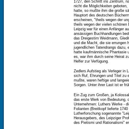
1727, den Schritt ins Zentrum, n
nicht die Möglichkeiten geboten
hatte, so mußte ihm die große sä
Hauptort des deutschen Bücherma
erscheinen, "theils wegen der un
theils wegen der vielen schönen D
Leipzig war für einen Anfänger a
ansässigen Buchhandlungen bedeu
das Dreigestirn Weidmann, Gledi
und die Macht, die sie errungen 
jugendlichen Tatendrangs dazu, e
hatte kaufmännische Phantasie un
es, war ihm durch seine Heirat 
Helfer zur Verfügung.
Zedlers Aufstieg als Verleger in
sich Ruf, Ehrungen und Titel zu e
mußte, waren heftige und langwier
Sorgen. Unter ihrer Last ist er f
Ein Zug zum Großen, ja Kolossal
das erste Werk von Bedeutung, da
Unternehmen: Luthers Werke - di
Folianten (Breitkopf lieferte 174
Lutherforschung sogenannte "Le
Herausgebers, des Leipziger Prof
des Pietismi und Rationalismi" e