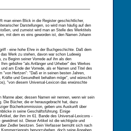
rft man einen Blick in die Register geschichtlicher,
 literarischer Darstellungen, so wird man häufig auf den
oßen, und zumeist wird man an Stelle des Werktitels
den, mit dem es eins geworden ist, den Namen Johann
iff - eine hohe Ehre in der Buchgeschichte. Daß dem
 das Werk zu stehen, davon war schon Ludewig
, zu Beginn seiner Vorrede auf ihn als den
Ihm gebühre "als Anfänger und Urheber" des Werkes
, und am Ende der Vorrede, als er Namen und Titel des
m "von Hertzen": "Daß er in seinen besten Jahren,
n, Kräfte und Gesundheit behalten möge", und wünscht
los), "von diesem Universal-Lexicon das erwünschte
em Manne aber, dessen Namen wir nennen, wenn wir sein
. Die Bücher, die er herausgebracht hat, dazu
pziger Bücherkommission, geben uns Auskunft über
inblicke in seine Geschäftsführung. Einige
rtikel, der ihm im 61. Bande des Universal-Lexicons -
gewidmet ist. Dieser Artikel ist die wichtigste und
r über Zedler besitzen. Sein Verfasser bemüht sich nach
rn Kommerzienrats hervorzuheben, doch seine Angaben