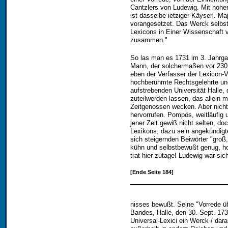
Cantzlers von Ludewig. Mit hoher 
ist dasselbe ietziger Käyserl. M
vorangesetzet. Das Werck selbst
Lexicons in Einer Wissenschaft v
zusammen."
So las man es 1731 im 3. Jahrga
Mann, der solchermaßen vor 230
eben der Verfasser der Lexicon-V
hochberühmte Rechtsgelehrte und
aufstrebenden Universität Halle,
zuteilwerden lassen, das allein 
Zeitgenossen wecken. Aber nich
hervorrufen. Pompös, weitläufig 
jener Zeit gewiß nicht selten, doc
Lexikons, dazu sein angekündig
sich steigernden Beiwörter "groß
kühn und selbstbewußt genug, h
trat hier zutage! Ludewig war si
[Ende Seite 184]
nisses bewußt. Seine "Vorrede üb
Bandes, Halle, den 30. Sept. 173
Universal-Lexici ein Werck / dar