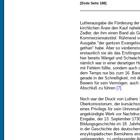
[Ende Seite 188]
Lutherausgabe die Förderung der
kirchlichen Ärare den Kauf nahe
Zedler, der ihm einen Band als G
Kommerzienratstitel. Rühmend ver
Ausgabe "der gantzen Evangelisc
gethan" habe. Aber so verdienstv
erstaunlich sie als das Erstlings
hier bereits Mängel und Schwäch
nämlich war in einer derartigen H
mit Fehlern füllte, sondern auch d
dem Tempo nur bis zum 16. Bande
gerade in der Schnelligkeit, mit 
Beweis für sein Vermögen, auch 
Abschluß zu führen
[7]
.
Noch war der Druck von Luthers S
Oberkonsistorium, der kursächsi
eines Privilegs für sein Univers
angekündigte Werk vor Nachdruc
Eingabe, der 13. September 1730
Bildungsgeschichte im 18. Jahrhu
in der Geschichte des deutsche
enzyklopädischen Bemühens einer
verlangenden, zu umfassender Auf